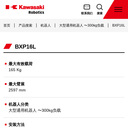
跳
转
打
联系我们
搜索
开
川
到
菜
崎
首页
产品搜索
机器人
大型通用机器人 〜300kg负载
BXP16L
内
单
機
容
器
BXP16L
人
（天
津）
最大有效载荷
165 Kg
有
限
最大臂展
公
2597 mm
司
机器人分类
大型通用机器人 〜300kg负载
安装方法