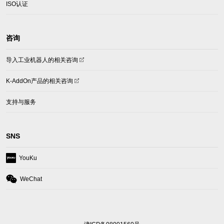
ISO认证
咨询
(opens
导入工业机器人的相关咨询
in
a
(opens
K-AddOn产品的相关咨询
new
in
tab)
a
支持与服务
new
tab)
SNS
(opens
YouKu
in
a
(opens
WeChat
new
in
tab)
a
new
tab)