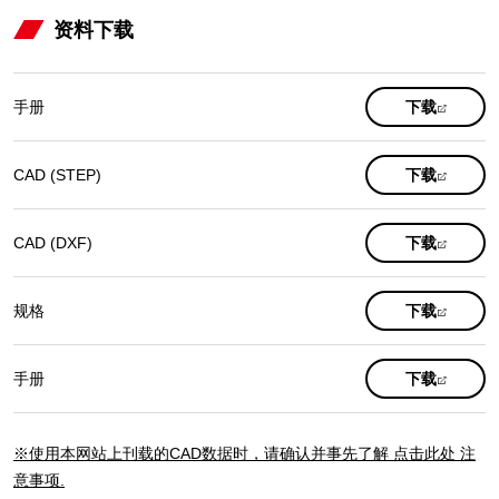
资料下载
(opens
手册
下载
in
a
new
(opens
CAD (STEP)
下载
tab)
in
a
new
(opens
CAD (DXF)
下载
tab)
in
a
new
(opens
规格
下载
tab)
in
a
new
(opens
手册
下载
tab)
in
a
new
※使用本网站上刊载的CAD数据时，请确认并事先了解 点击此处 注
tab)
意事项.