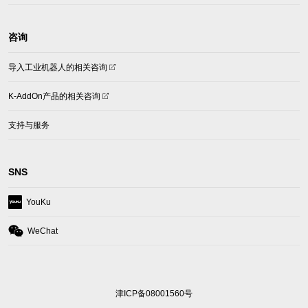
咨询
(opens
导入工业机器人的相关咨询
in
a
(opens
K-AddOn产品的相关咨询
new
in
tab)
a
支持与服务
new
tab)
SNS
(opens
YouKu
in
a
(opens
WeChat
new
in
tab)
a
new
tab)
津ICP备08001560号