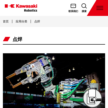
跳
转
打
联系我们
搜索
开
川
到
菜
崎
首页
应用分类
点焊
内
单
機
容
器
点焊
人
（天
津）
有
限
公
司