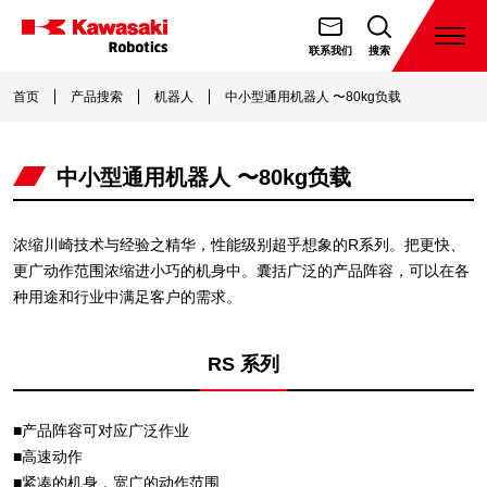
跳
转
打
联系我们
搜索
开
川
到
菜
崎
首页
产品搜索
机器人
中小型通用机器人 〜80kg负载
内
单
機
容
器
中小型通用机器人 〜80kg负载
人
（天
津）
浓缩川崎技术与经验之精华，性能级别超乎想象的R系列。把更快、
有
更广动作范围浓缩进小巧的机身中。囊括广泛的产品阵容，可以在各
种用途和行业中满足客户的需求。
限
公
司
RS 系列
■产品阵容可对应广泛作业
■高速动作
■紧凑的机身，宽广的动作范围