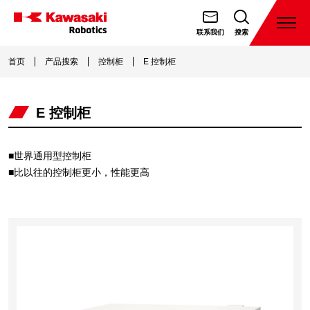
跳
转
打
联系我们
搜索
开
川
到
菜
崎
首页
产品搜索
控制柜
E 控制柜
内
单
機
容
器
E 控制柜
人
（天
津）
■世界通用型控制柜
有
■比以往的控制柜更小，性能更高
限
公
司