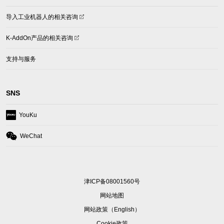
(opens
导入工业机器人的相关咨询
in
a
(opens
K-AddOn产品的相关咨询
new
in
tab)
a
支持与服务
new
tab)
SNS
(opens
YouKu
in
a
(opens
WeChat
new
in
tab)
a
new
tab)
津ICP备08001560号
网站地图
(opens
网站政策（English）
in
Cookie政策