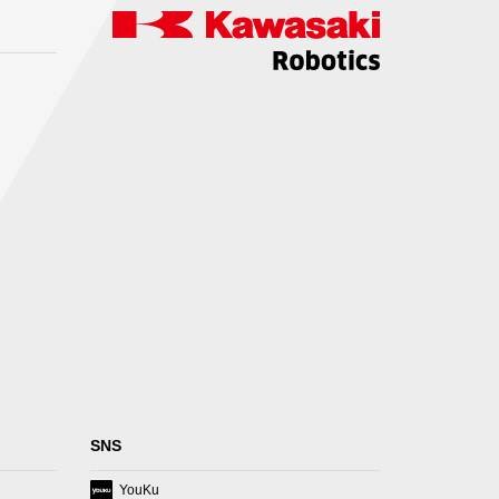
SNS
(opens
YouKu