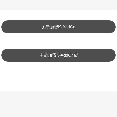
关于加盟K-AddOn
(opens
申请加盟K-AddOn
in
a
new
tab)