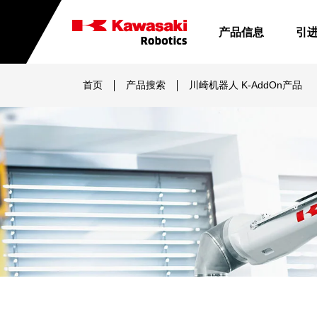
跳
转
产品信息
引
到
川
内
崎
容
首页
产品搜索
川崎机器人 K-AddOn产品
機
器
人
（天
津）
有
限
公
司