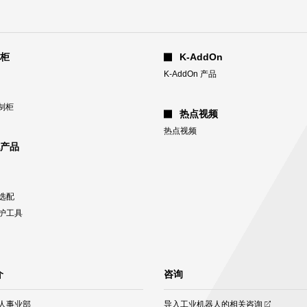
柜
K-AddOn
K-AddOn 产品
制柜
热点视频
热点视频
产品
选配
护工具
介
咨询
(opens
人事业部
导入工业机器人的相关咨询