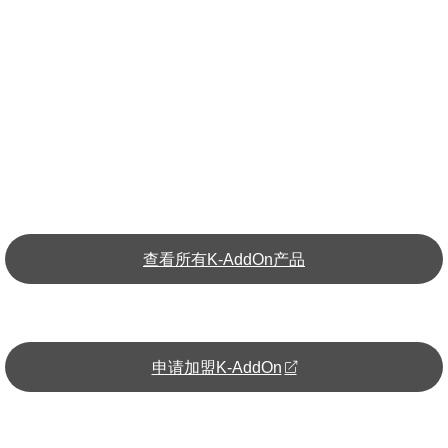
查看所有K-AddOn产品
(opens
申请加盟K-AddOn
in
a
new
tab)