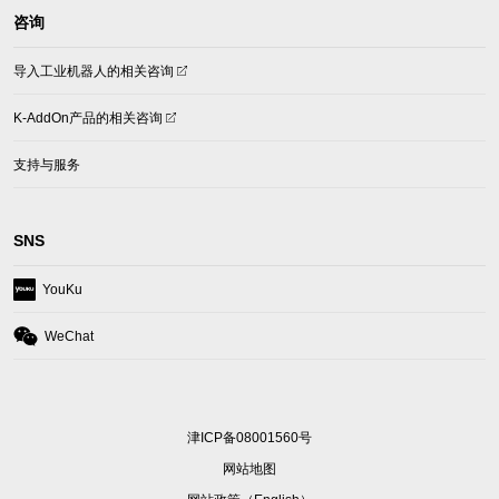
咨询
(opens
导入工业机器人的相关咨询
in
a
(opens
K-AddOn产品的相关咨询
new
in
tab)
a
支持与服务
new
tab)
SNS
(opens
YouKu
in
a
(opens
WeChat
new
in
tab)
a
new
tab)
津ICP备08001560号
网站地图