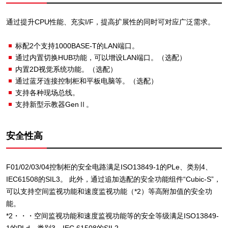
通过提升CPU性能、充实I/F，提高扩展性的同时可对应广泛需求。
标配2个支持1000BASE-T的LAN端口。
通过内置切换HUB功能，可以增设LAN端口。（选配）
内置2D视觉系统功能。（选配）
通过蓝牙连接控制柜和平板电脑等。（选配）
支持各种现场总线。
支持新型示教器GenⅡ。
安全性高
F01/02/03/04控制柜的安全电路满足ISO13849-1的PLe、类别4、
IEC61508的SIL3。 此外，通过追加选配的安全功能组件“Cubic-S”，
可以支持空间监视功能和速度监视功能（*2）等高附加值的安全功
能。
*2・・・空间监视功能和速度监视功能等的安全等级满足ISO13849-