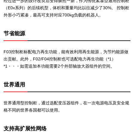
经过进一步的设计改良后变得焕然一新，作为传统紧凑型通用控制柜
（E0x系列）的后续机型，体积和重量均比以往减少了30%。 控制柜
外形小巧紧凑，最高可支持对应700kg负载的机器人。
节省能源
F03控制柜标配电力再生功能，能有效利用再生能源，为节约能源做
出贡献。此外，F02/F04控制柜也可选配电力再生功能（*1）
*1・・・如需追加本功能需要2个外部轴放大器组件的空间。
世界通用
世界通用型控制柜，通过选配变压器组件，在一次电源电压及安全规
格不同的世界各国都可以使用。
支持高扩展性网络