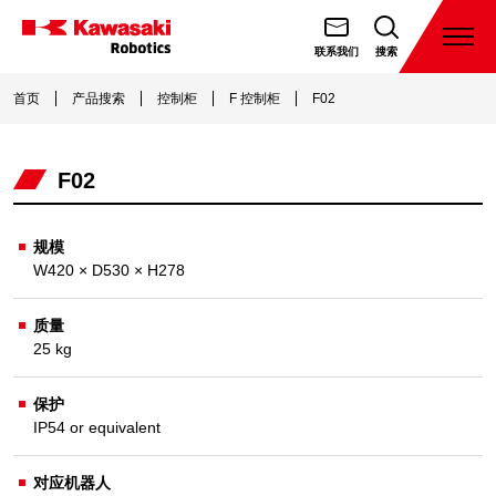
跳
转
打
联系我们
搜索
开
川
到
菜
崎
首页
产品搜索
控制柜
F 控制柜
F02
内
单
機
容
器
F02
人
（天
津）
规模
W420 × D530 × H278
有
限
质量
公
25 kg
司
保护
IP54 or equivalent
对应机器人