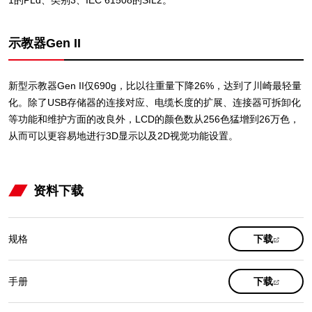
1的PLd、类别3、IEC 61508的SIL2。
示教器Gen II
新型示教器Gen II仅690g，比以往重量下降26%，达到了川崎最轻量
化。除了USB存储器的连接对应、电缆长度的扩展、连接器可拆卸化
等功能和维护方面的改良外，LCD的颜色数从256色猛增到26万色，
从而可以更容易地进行3D显示以及2D视觉功能设置。
资料下载
(opens
规格
下载
in
a
new
(opens
手册
下载
tab)
in
a