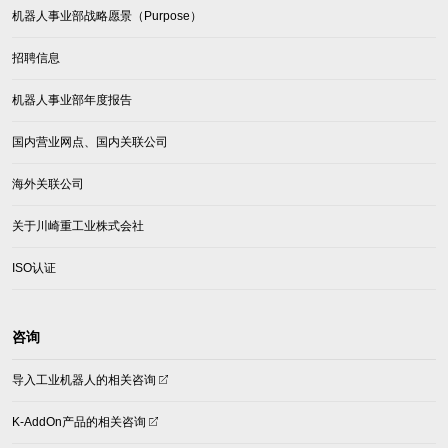
机器人事业部战略愿景（Purpose）
招聘信息
机器人事业部年度报告
国内营业网点、国内关联公司
海外关联公司
关于川崎重工业株式会社
ISO认证
咨询
(opens
导入工业机器人的相关咨询
in
a
(opens
K-AddOn产品的相关咨询
new
in