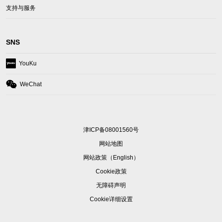
tab)
a
支持与服务
new
tab)
SNS
(opens
YouKu
in
a
(opens
WeChat
new
in
tab)
a
new
tab)
津ICP备08001560号
网站地图
(opens
网站政策（English）
in
Cookie政策
a
无障碍声明
new
tab)
Cookie详细设置