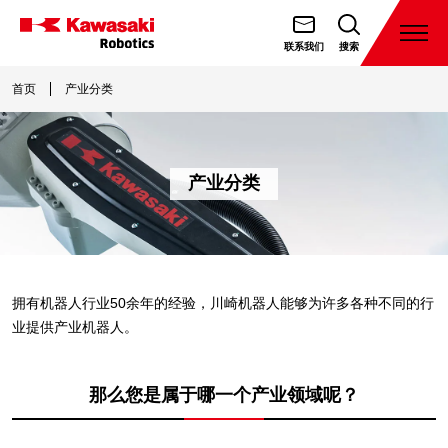
跳
转
打
联系我们
搜索
开
川
到
菜
崎
首页
产业分类
内
单
機
容
器
人
产业分类
（天
津）
有
限
公
拥有机器人行业50余年的经验，川崎机器人能够为许多各种不同的行
业提供产业机器人。
司
那么您是属于哪一个产业领域呢？