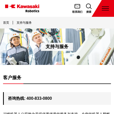
跳
转
打
联系我们
搜索
开
川
到
菜
崎
首页
支持与服务
内
单
機
容
器
人
支持与服务
（天
津）
有
限
公
客户服务
司
咨询热线: 400-833-0800