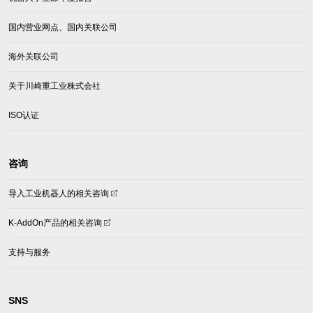
国内营业网点、国内关联公司
海外关联公司
关于川崎重工业株式会社
ISO认证
咨询
(opens
导入工业机器人的相关咨询
in
a
(opens
K-AddOn产品的相关咨询
new
in
tab)
a
支持与服务
new
tab)
SNS