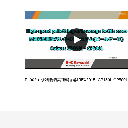
PL009p_饮料瓶箱高速码垛@IREX2015_CP180L,CP500L