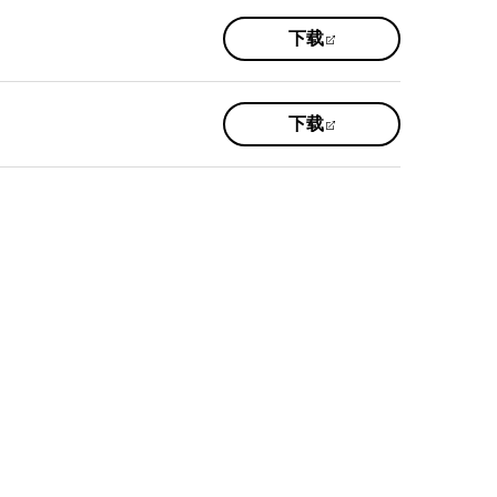
(opens
下载
in
a
new
(opens
下载
tab)
in
a
new
tab)