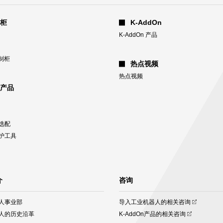
柜
K-AddOn
K-AddOn 产品
制柜
热点视频
热点视频
产品
选配
护工具
介
咨询
(opens
人事业部
导入工业机器人的相关咨询
in
(opens
人的历史沿革
K-AddOn产品的相关咨询
a
in