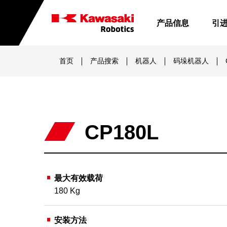
跳
转
产品信息
引
到
川
内
崎
容
首页
产品搜索
机器人
码垛机器人
機
器
人
（天
津）
CP180L
有
限
公
司
最大有效载荷
180 Kg
安装方法